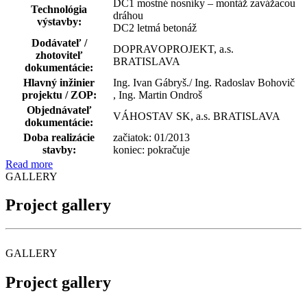
DC1 mostné nosníky – montáž zavážacou
Technológia
dráhou
výstavby:
DC2 letmá betonáž
Dodávateľ /
DOPRAVOPROJEKT, a.s.
zhotoviteľ
BRATISLAVA
dokumentácie:
Hlavný inžinier
Ing. Ivan Gábryš./ Ing. Radoslav Bohovič
projektu / ZOP:
, Ing. Martin Ondroš
Objednávateľ
VÁHOSTAV SK, a.s. BRATISLAVA
dokumentácie:
Doba realizácie
začiatok: 01/2013
stavby:
koniec: pokračuje
Read more
GALLERY
Project gallery
GALLERY
Project gallery