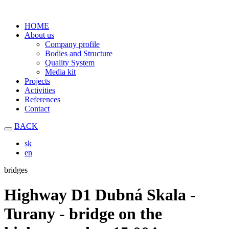
HOME
About us
Company profile
Bodies and Structure
Quality System
Media kit
Projects
Activities
References
Contact
BACK
sk
en
bridges
Highway D1 Dubná Skala -
Turany - bridge on the