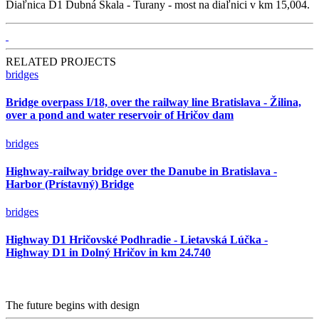
Diaľnica D1 Dubná Skala - Turany - most na diaľnici v km 15,004.
RELATED PROJECTS
bridges
Bridge overpass I/18, over the railway line Bratislava - Žilina,
over a pond and water reservoir of Hričov dam
bridges
Highway-railway bridge over the Danube in Bratislava -
Harbor (Prístavný) Bridge
bridges
Highway D1 Hričovské Podhradie - Lietavská Lúčka -
Highway D1 in Dolný Hričov in km 24.740
The future begins with design