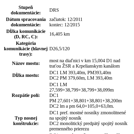
Stupeň
DRS
dokumentácie:
Dátum spracovania
začiatok: 12/2011
dokumentácie:
koniec: 12/2015
Dĺžka komunikácie
16,405 km
(D, RC, C):
Kategória
komunikácie (hlavnej
D26,5/120
trasy):
most na diaľnici v km 15,004 D1 nad
Názov mostu:
traťou ŽSR a Krpelianskym kanálom
DC1 LM 393,40m, PM393,40m
Dĺžka mostu:
DC2 PM 379,60m, LM 393,40m
DC1 LM
27,599+38,799+38,799+38,099m
Rozpätie polí:
DC1
PM 27,601+38,801+38,801+38,200m
DC2 lm a pm 64,0+105,0+63,0m.
DC1 pref. mostné nosníky zmonolitnené
Typ nosnej
na spojitý nosník
konštrukcie:
DC2 monolitický predpätý spojitý nosník
premenného prierezu