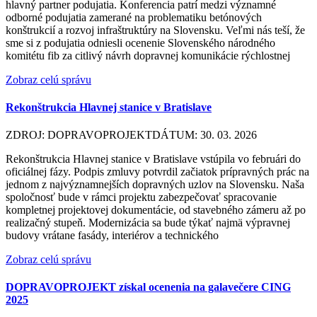
hlavný partner podujatia. Konferencia patrí medzi významné
odborné podujatia zamerané na problematiku betónových
konštrukcií a rozvoj infraštruktúry na Slovensku. Veľmi nás teší, že
sme si z podujatia odniesli ocenenie Slovenského národného
komitétu fib za citlivý návrh dopravnej komunikácie rýchlostnej
Zobraz celú správu
Rekonštrukcia Hlavnej stanice v Bratislave
ZDROJ: DOPRAVOPROJEKT
DÁTUM: 30. 03. 2026
Rekonštrukcia Hlavnej stanice v Bratislave vstúpila vo februári do
oficiálnej fázy. Podpis zmluvy potvrdil začiatok prípravných prác na
jednom z najvýznamnejších dopravných uzlov na Slovensku. Naša
spoločnosť bude v rámci projektu zabezpečovať spracovanie
kompletnej projektovej dokumentácie, od stavebného zámeru až po
realizačný stupeň. Modernizácia sa bude týkať najmä výpravnej
budovy vrátane fasády, interiérov a technického
Zobraz celú správu
DOPRAVOPROJEKT získal ocenenia na galavečere CING
2025