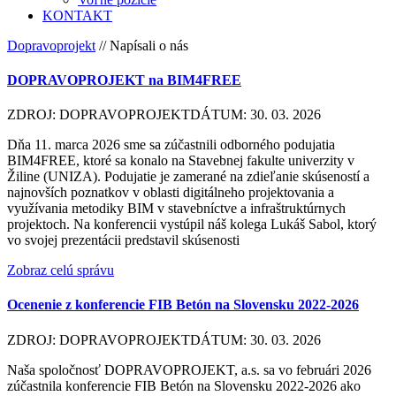
KONTAKT
Dopravoprojekt
//
Napísali o nás
DOPRAVOPROJEKT na BIM4FREE
ZDROJ: DOPRAVOPROJEKT
DÁTUM: 30. 03. 2026
Dňa 11. marca 2026 sme sa zúčastnili odborného podujatia
BIM4FREE, ktoré sa konalo na Stavebnej fakulte univerzity v
Žiline (UNIZA). Podujatie je zamerané na zdieľanie skúseností a
najnovších poznatkov v oblasti digitálneho projektovania a
využívania metodiky BIM v stavebníctve a infraštruktúrnych
projektoch. Na konferencii vystúpil náš kolega Lukáš Sabol, ktorý
vo svojej prezentácii predstavil skúsenosti
Zobraz celú správu
Ocenenie z konferencie FIB Betón na Slovensku 2022-2026
ZDROJ: DOPRAVOPROJEKT
DÁTUM: 30. 03. 2026
Naša spoločnosť DOPRAVOPROJEKT, a.s. sa vo februári 2026
zúčastnila konferencie FIB Betón na Slovensku 2022-2026 ako