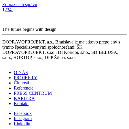
Zobraz celú správu
1
2
3
4
The future begins with design
DOPRAVOPROJEKT, a.s., Bratislava je majetkovo prepojený s
týmito špecializovanými spoločnosťami: ŠK
DOPRAVOPROJEKT, s.r.o., DI Koridor, s.r.o., SD-BELUŠA,
s.r.o., HORTOP, s.r.o., DPP Žilina, s.r.o.
O NÁS
PROJEKTY
Činnosti
Referencie
PRESS CENTRUM
KARIÉRA
Kontakt
Facebook
Instagram
Linkedin