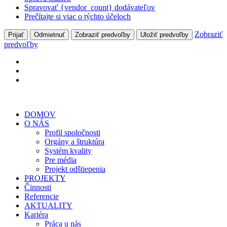
Spravovať {vendor_count} dodávateľov
Prečítajte si viac o týchto účeloch
Zobraziť
Prijať
Odmietnuť
Zobraziť predvoľby
Uložiť predvoľby
predvoľby
DOMOV
O NÁS
Profil spoločnosti
Orgány a štruktúra
Systém kvality
Pre média
Projekt odštiepenia
PROJEKTY
Činnosti
Referencie
AKTUALITY
Kariéra
Práca u nás