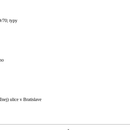
/70; typy
no
nej) ulice v Bratislave