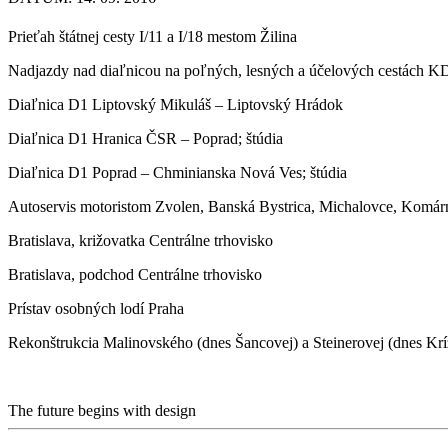
Prieťah štátnej cesty I/11 a I/18 mestom Žilina
Nadjazdy nad diaľnicou na poľných, lesných a účelových cestách KD
Diaľnica D1 Liptovský Mikuláš – Liptovský Hrádok
Diaľnica D1 Hranica ČSR – Poprad; štúdia
Diaľnica D1 Poprad – Chminianska Nová Ves; štúdia
Autoservis motoristom Zvolen, Banská Bystrica, Michalovce, Komár
Bratislava, križovatka Centrálne trhovisko
Bratislava, podchod Centrálne trhovisko
Prístav osobných lodí Praha
Rekonštrukcia Malinovského (dnes Šancovej) a Steinerovej (dnes Kríž
The future begins with design