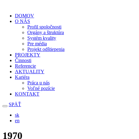
DOMOV
O NÁS
Profil spoločnosti
Orgány a štruktúra
Systém kvality
Pre média
Projekt odštiepenia
PROJEKTY
Činnosti
Referencie
AKTUALITY
Kariéra
Práca u nás
Voľné pozície
KONTAKT
SPÄŤ
sk
en
1970