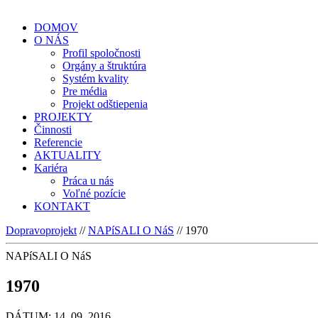
DOMOV
O NÁS
Profil spoločnosti
Orgány a štruktúra
Systém kvality
Pre média
Projekt odštiepenia
PROJEKTY
Činnosti
Referencie
AKTUALITY
Kariéra
Práca u nás
Voľné pozície
KONTAKT
Dopravoprojekt
//
NAPíSALI O NáS
//
1970
NAPíSALI O NáS
1970
DÁTUM: 14. 09. 2016