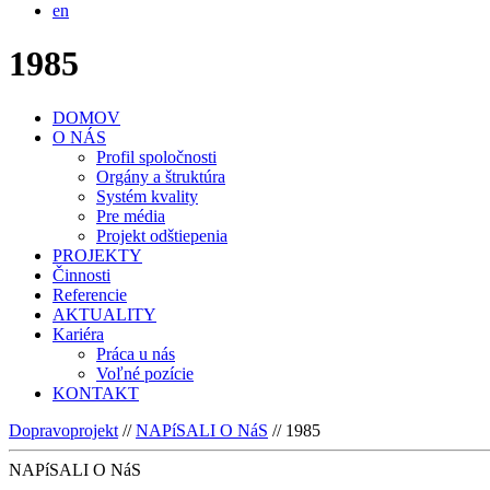
en
1985
DOMOV
O NÁS
Profil spoločnosti
Orgány a štruktúra
Systém kvality
Pre média
Projekt odštiepenia
PROJEKTY
Činnosti
Referencie
AKTUALITY
Kariéra
Práca u nás
Voľné pozície
KONTAKT
Dopravoprojekt
//
NAPíSALI O NáS
//
1985
NAPíSALI O NáS