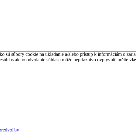
ko sú súbory cookie na ukladanie a/alebo prístup k informáciám o zari
Nesúhlas alebo odvolanie súhlasu môže nepriaznivo ovplyvniť určité vlas
predvoľby