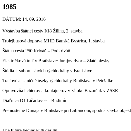
1985
DÁTUM: 14. 09. 2016
Výstavba štátnej cesty I/18 Žilina, 2. stavba
Trolejbusová doprava MHD Banská Bystrica, 1. stavba
Štátna cesta I/50 Kriváň – Podkriváň
Električková trať v Bratislave: Jurajov dvor – Zlaté piesky
Štúdia I. súboru stavieb rýchlodráhy v Bratislave
Traťové a staničné úseky rýchlodráhy Bratislava v Petržalke
Opravovňa lichterov a kontajnerov v zátoke Bazarčuk v ZSSR
Diaľnica D1 Ličartovce – Budimír
Premostenie Dunaja v Bratislave pri Lafranconi, spodná stavba objek
The future begins with design