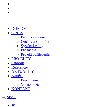
DOMOV
O NÁS
Profil spoločnosti
Orgány a štruktúra
Systém kvality
Pre média
Projekt odštiepenia
PROJEKTY
Činnosti
Referencie
AKTUALITY
Kariéra
Práca u nás
Voľné pozície
KONTAKT
SPÄŤ
sk