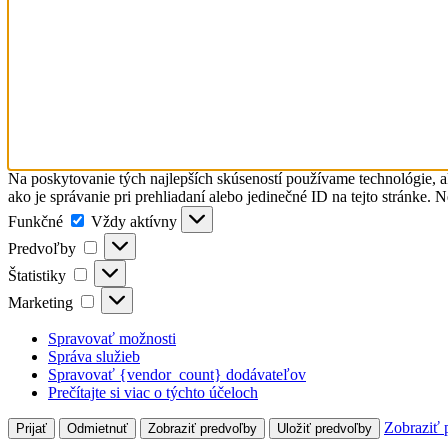
Na poskytovanie tých najlepších skúseností používame technológie, a
ako je správanie pri prehliadaní alebo jedinečné ID na tejto stránke. 
Funkčné
Funkčné
Vždy aktívny
Predvoľby
Predvoľby
Štatistiky
Štatistiky
Marketing
Marketing
Spravovať možnosti
Správa služieb
Spravovať {vendor_count} dodávateľov
Prečítajte si viac o týchto účeloch
Zobraziť 
Prijať
Odmietnuť
Zobraziť predvoľby
Uložiť predvoľby