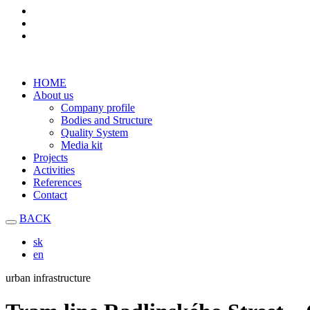
HOME
About us
Company profile
Bodies and Structure
Quality System
Media kit
Projects
Activities
References
Contact
BACK
sk
en
urban infrastructure