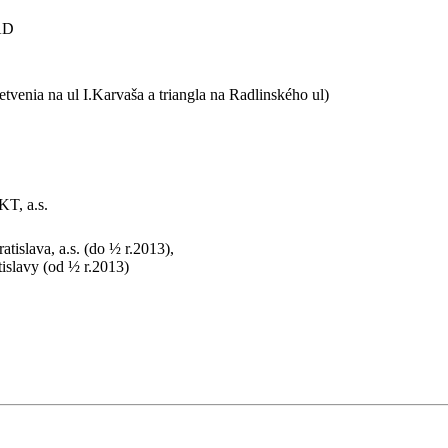
AD
tvenia na ul I.Karvaša a triangla na Radlinského ul)
, a.s.
tislava, a.s. (do ½ r.2013),
tislavy (od ½ r.2013)