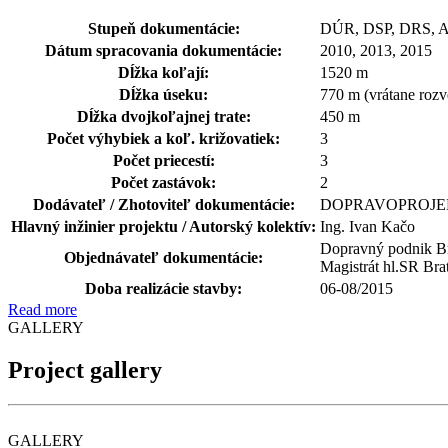
Stupeň dokumentácie:
DÚR, DSP, DRS, 
Dátum spracovania dokumentácie:
2010, 2013, 2015
Dĺžka koľají:
1520 m
Dĺžka úseku:
770 m (vrátane rozve
Dĺžka dvojkoľajnej trate:
450 m
Počet výhybiek a koľ. križovatiek:
3
Počet priecestí:
3
Počet zastávok:
2
Dodávateľ / Zhotoviteľ dokumentácie:
DOPRAVOPROJEKT
Hlavný inžinier projektu / Autorský kolektív:
Ing. Ivan Kačo
Dopravný podnik Bra
Objednávateľ dokumentácie:
Magistrát hl.SR Bra
Doba realizácie stavby:
06-08/2015
Read more
GALLERY
Project gallery
GALLERY