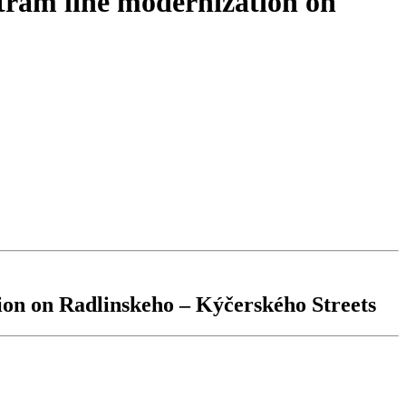
e tram line modernization on
tion on Radlinskeho – Kýčerského Streets