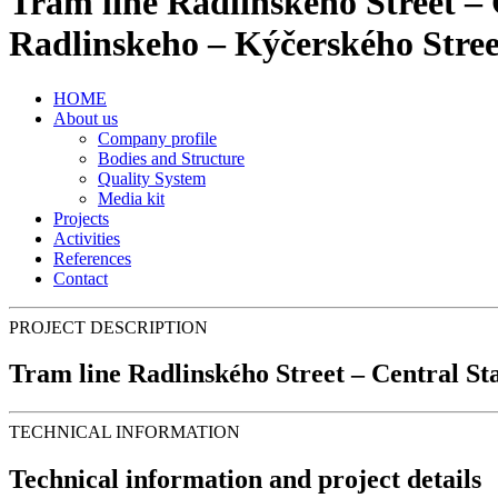
Tram line Radlinského Street – C
Radlinskeho – Kýčerského Stree
HOME
About us
Company profile
Bodies and Structure
Quality System
Media kit
Projects
Activities
References
Contact
PROJECT DESCRIPTION
Tram line Radlinského Street – Central Sta
TECHNICAL INFORMATION
Technical information and project details