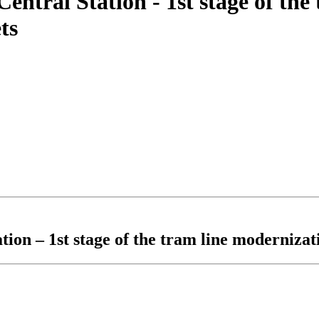
entral Station - 1st stage of th
ts
tion – 1st stage of the tram line moderniza