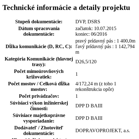
Technické informácie a detaily projektu
Stupeň dokumentácie:
DVP, DSRS
Dátum spracovania
začiatok: 10.07.2015
dokumentácie:
koniec: 06/2016
pravý prídavný pás : 1 400,0m
Dĺžka komunikácie (D, RC, C):
ľavý prídavný pás : 1 142,794
m
Kategória Komunikácie (hlavnej
D26,5/120
trasy):
Počet mimoúrovňových
1
križovatiek:
Počet mostov / Celková dĺžka
4/172,24 m (z toho 1
mostov:
rekonštrukcia opôr)
Počet privádzačov:
1
Súvisiaci výkon inžinierskej
DPP D BAIII
činnosti:
Súvisiace majetkoprávne
DPP D BAIII
vysporiadanie:
Dodávateľ / Zhotoviteľ
DOPRAVOPROJEKT, a.s.
dokumentácie: