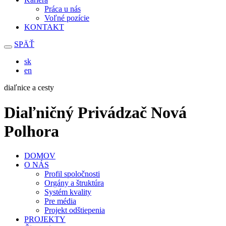
Práca u nás
Voľné pozície
KONTAKT
SPÄŤ
sk
en
diaľnice a cesty
Diaľničný Privádzač Nová
Polhora
DOMOV
O NÁS
Profil spoločnosti
Orgány a štruktúra
Systém kvality
Pre média
Projekt odštiepenia
PROJEKTY