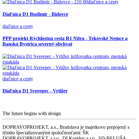
diaľnice a cesty
Diaľnica D1 Budimír - Bidovce
diaľnice a cesty
PPP projekt Rýchlostná cesta R1 Nitra - Tekovské Nemce a
Banská Bystrica severný obchvat
diaľnice a cesty
Diaľnica D1 Sverepec - Vrtižer
The future begins with design
DOPRAVOPROJEKT, a.s., Bratislava je majetkovo prepojený s
týmito špecializovanými spoločnosťami: ŠK
DOPRAVOPROJEKT, s.r.o., DI Koridor, s.r.o., SD-BELUŠA,