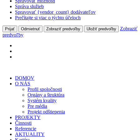
Spravovať možnosti
Správa služieb
Spravovať {vendor_count} dodávateľov
Prečítajte si viac o týchto účeloch
Zobraziť
Prijať
Odmietnuť
Zobraziť predvoľby
Uložiť predvoľby
predvoľby
DOMOV
O NÁS
Profil spoločnosti
Orgány a štruktúra
Systém kvality
Pre média
Projekt odštiepenia
PROJEKTY
Činnosti
Referencie
AKTUALITY
Kariéra