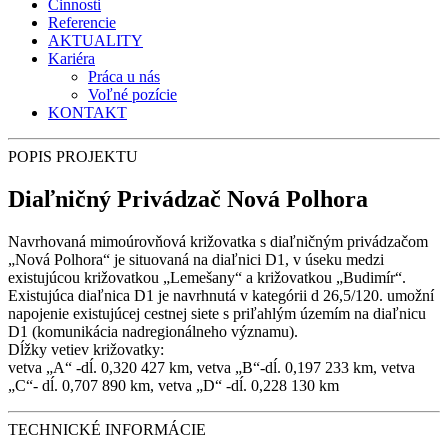
Činnosti
Referencie
AKTUALITY
Kariéra
Práca u nás
Voľné pozície
KONTAKT
POPIS PROJEKTU
Diaľničný Privádzač Nová Polhora
Navrhovaná mimoúrovňová križovatka s diaľničným privádzačom
„Nová Polhora“ je situovaná na diaľnici D1, v úseku medzi
existujúcou križovatkou „Lemešany“ a križovatkou „Budimír“.
Existujúca diaľnica D1 je navrhnutá v kategórii d 26,5/120. umožní
napojenie existujúcej cestnej siete s priľahlým územím na diaľnicu
D1 (komunikácia nadregionálneho významu).
Dĺžky vetiev križovatky:
vetva „A“ -dĺ. 0,320 427 km, vetva „B“-dĺ. 0,197 233 km, vetva
„C“- dĺ. 0,707 890 km, vetva „D“ -dĺ. 0,228 130 km
TECHNICKÉ INFORMÁCIE